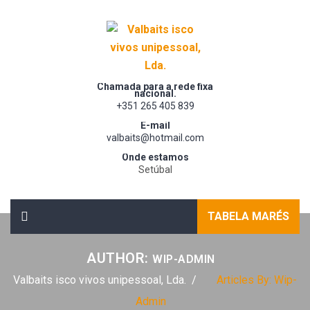
Chamada para a rede fixa
nacional.
+351 265 405 839
E-mail
valbaits@hotmail.com
Onde estamos
Setúbal
TABELA MARÉS
AUTHOR:
WIP-ADMIN
Valbaits isco vivos unipessoal, Lda.
Articles By: Wip-
Admin