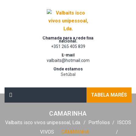
Chamada para a rede fixa
nacional.
+351 265 405 839
E-mail
valbaits@hotmail.com
Onde estamos
Setúbal
TABELA MARÉS
CAMARINHA
Valbaits isco vivos unipessoal, Lda.
Portfolios
ISCOS
VIVOS
CAMARINHA