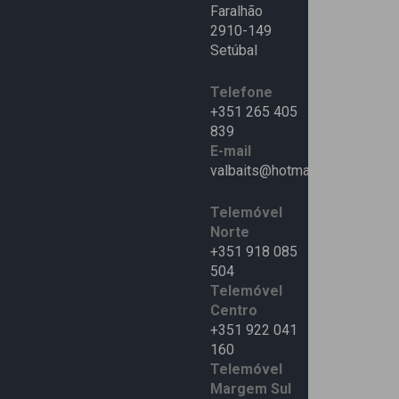
Faralhão
2910-149
Setúbal
Telefone
+351 265 405
839
E-mail
valbaits@hotmail.com
Telemóvel
Norte
+351 918 085
504
Telemóvel
Centro
+351 922 041
160
Telemóvel
Margem Sul