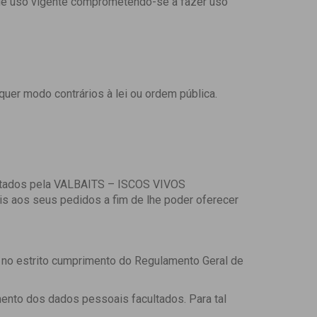
s de uso vigente comprometendo-se a fazer uso
quer modo contrários à lei ou ordem pública.
ratados pela VALBAITS – ISCOS VIVOS
s aos seus pedidos a fim de lhe poder oferecer
 no estrito cumprimento do Regulamento Geral de
mento dos dados pessoais facultados. Para tal