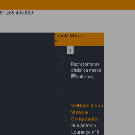
51 265 405 839
Tabela Marés
x
Representante
oficial da marca
Morada
ValBaits Iscos
Vivos e
Congelados
Rua António
Lourenço nº9