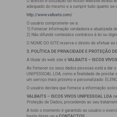
O acesso e utilização do nosso website atribui a
adequado do mesmo e a cumprir tudo quanto se d
http://www.valbaits.com/
O usuário compromete-se a:
1) Fornecer informação verdadeira e atualizada d
2) Não difundir conteúdos contrários à lei ou dig
O NOME DO SITE reserva o direito de efetuar as 
3. POLÍTICA DE PRIVACIDADE E PROTEÇÃO DE
A titular do web site é
VALBAITS – ISCOS VIVOS
Ao fornecer os seus dados pessoas está a dar 
UNIPESSOAL LDA, como a finalidade de prestar as
um serviço mais próximo e personalizado: E
O usuário declara que fornece a informação solici
VALBAITS – ISCOS VIVOS UNIPESSOAL LDA
na
Proteção de Dados, procedendo ao seu tratamento
A todo o momento é garantido ao usuário o exercí
basta dirigir-se a
CONTACTOS
.