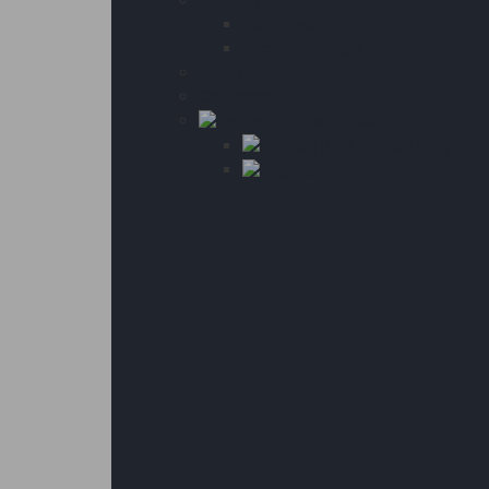
Produto
Isco Vivo
Isco Congelado
News
Contactos
Português
English (UK)
Español