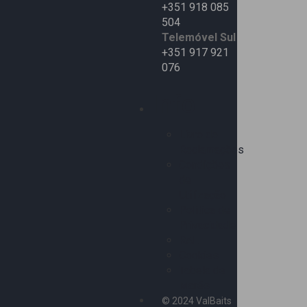
+351 918 085
504
Telemóvel Sul
+351 917 921
076
Info
Livro de
Reclamações
Condições
de
Utilização
Política de
Privacidade
RAL
Cookies
Tabela de
Marés
© 2024 ValBaits