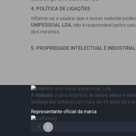
4. POLÍTICA DE LIGAÇÕES
Informa-se o usuário que o nosso website poderá
UNIPESSOAL LDA
, não é responsável pelos usos
dos mesmos.
5. PROPRIEDADE INTELECTUAL E INDUSTRIAL
A
Valbaits
é uma empresa de
iscos vivos
e
con
sediada em Setúbal com mais de 30 anos de expe
Representante oficial da marca