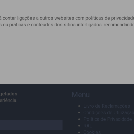
 conter ligações a outros websites com políticas de privacidad
 ou práticas e conteúdos dos sítios interligados, recomendando-
Menu
gelados
riência.
Livro de Reclamações
Condições de Utilizaçã
Política de Privacidade
RAL
Cookies