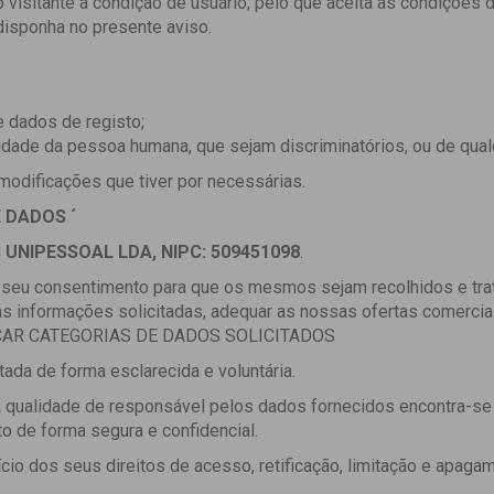
o visitante a condição de usuário, pelo que aceita as condiçõe
isponha no presente aviso.
e dados de registo;
nidade da pessoa humana, que sejam discriminatórios, ou de qual
modificações que tiver por necessárias.
 DADOS ´
 UNIPESSOAL LDA, NIPC: 509451098
.
o seu consentimento para que os mesmos sejam recolhidos e t
 informações solicitadas, adequar as nossas ofertas comerciai
LENCAR CATEGORIAS DE DADOS SOLICITADOS
tada de forma esclarecida e voluntária.
 qualidade de responsável pelos dados fornecidos encontra-se
 de forma segura e confidencial.
cio dos seus direitos de acesso, retificação, limitação e apaga